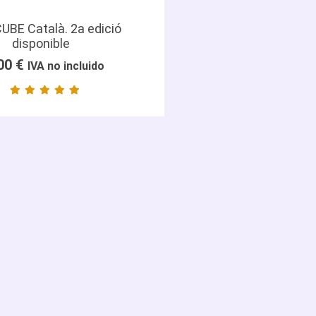
BE Català. 2a edició
disponible
,00
€
IVA no incluido