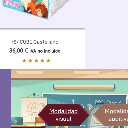
/S/ CUBE Castellano
36,00
€
IVA no incluido
es
terial
ORMACIÓN
egal