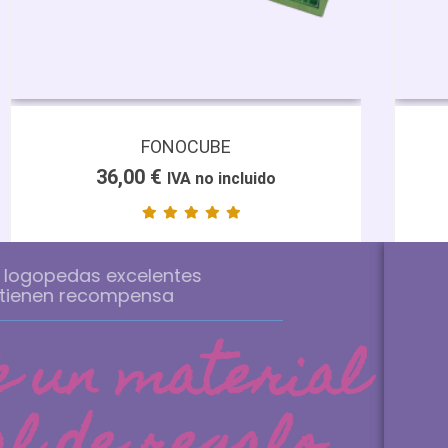
FONOCUBE
36,00
€
IVA no incluido
Las logopedas excelent
tienen recompensa
Llévate un ma
INF
Aviso L