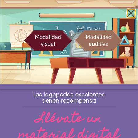
Envío gratis a la península a partir de 60€
¿Profesional? Compra sin IVA
WhatsApp
0
Las logopedas excelentes
tienen recompensa
Llévate un
material digital