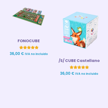
FONOCUBE
1
Valorado con
36,00
€
IVA no incluido
5.00
de 5 en
/S/ CUBE Castellano
base a
valoración
de un cliente
1
Valorado con
36,00
€
IVA no incluido
5.00
de 5 en
base a
valoración
de un cliente