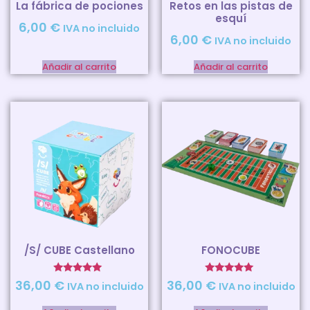
La fábrica de pociones
Retos en las pistas de
esquí
6,00
€
IVA no incluido
6,00
€
IVA no incluido
Añadir al carrito
Añadir al carrito
/S/ CUBE Castellano
FONOCUBE
Valorado
Valorado
36,00
€
36,00
€
IVA no incluido
IVA no incluido
con
con
5.00
5.00
de 5
de 5