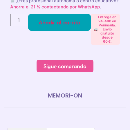
¿Eres profesional autónoma o centro educativo?
Ahorra el 21 % contactando por WhatsApp
.
Entrega en
Añadir al carrito
24–48h en
Península.
Envío
gratuito
desde
60 €.
Alternative:
Sigue comprando
MEMORI-ON