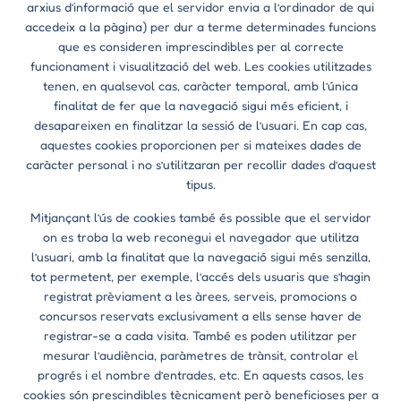
arxius d’informació que el servidor envia a l’ordinador de qui
accedeix a la pàgina) per dur a terme determinades funcions
que es consideren imprescindibles per al correcte
funcionament i visualització del web. Les cookies utilitzades
tenen, en qualsevol cas, caràcter temporal, amb l’única
finalitat de fer que la navegació sigui més eficient, i
desapareixen en finalitzar la sessió de l’usuari. En cap cas,
aquestes cookies proporcionen per si mateixes dades de
caràcter personal i no s’utilitzaran per recollir dades d’aquest
tipus.
Mitjançant l’ús de cookies també és possible que el servidor
on es troba la web reconegui el navegador que utilitza
l’usuari, amb la finalitat que la navegació sigui més senzilla,
tot permetent, per exemple, l’accés dels usuaris que s’hagin
registrat prèviament a les àrees, serveis, promocions o
concursos reservats exclusivament a ells sense haver de
registrar-se a cada visita. També es poden utilitzar per
mesurar l’audiència, paràmetres de trànsit, controlar el
progrés i el nombre d’entrades, etc. En aquests casos, les
cookies són prescindibles tècnicament però beneficioses per a