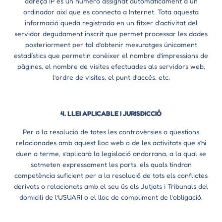
adreça IP és un número assignat automàticament a un
ordinador així que es connecta a Internet. Tota aquesta
informació queda registrada en un fitxer d’activitat del
servidor degudament inscrit que permet processar les dades
posteriorment per tal d’obtenir mesuratges únicament
estadístics que permetin conèixer el nombre d’impressions de
pàgines, el nombre de visites efectuades als servidors web,
l’ordre de visites, el punt d’accés, etc.
4. LLEI APLICABLE I JURISDICCIÓ
Per a la resolució de totes les controvèrsies o qüestions
relacionades amb aquest lloc web o de les activitats que s’hi
duen a terme, s’aplicarà la legislació andorrana, a la qual se
sotmeten expressament les parts, els quals tindran
competència suficient per a la resolució de tots els conflictes
derivats o relacionats amb el seu ús els Jutjats i Tribunals del
domicili de l’USUARI o el lloc de compliment de l’obligació.