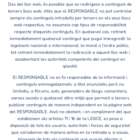
Des del lloc web, és possible que es redirigeixi a continguts de
tercers llocs web. Atès que el RESPONSABLE no pot controlar
sempre els continguts introduïts per tercers en els seus llocs
web respectius, no assumeix cap tipus de responsabilitat
respecte d’aquests continguts. En qualsevol cas, retirarà
immediatament qualsevol contingut que pugui transgredir la
legislació nacional o internacional, la moral o l’ordre públic,
tot retirant immediatament la redirecció a aquest lloc web i
assabentant les autoritats competents del contingut en
qüestió.
El RESPONSABLE no es fa responsable de la informació i
continguts emmagatzemats, a títol enunciatiu però no
limitatiu, a fòrums, xats, generadors de blogs, comentaris,
xarxes socials o qualsevol altre mitjà que permeti a tercers
publicar continguts de manera independent en la pàgina web
del RESPONSABLE. Això no obstant, i en compliment del que
estableixen als articles 11 i 16 de la LSSICE, es posa a
disposició de tots els usuaris, autoritats i forces de seguretat
que col·laboren de manera activa en la retirada o, si escau,
bloqueig de tots els continguts que puguin afectar o