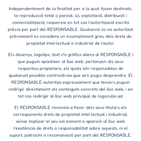
Independentment de la finalitat per a la qual fossin destinats,
la reproducció total o parcial, ús, explotació, distribució i
comercialització, requereix en tot cas l’autorització escrita
prèvia per part del RESPONSABLE. Qualsevol ús no autoritzat
prèviament es considera un incompliment greu dels drets de
propietat intel·lectual o industrial de l’autor.
Els dissenys, logotips, text i/o gràfics aliens al RESPONSABLE i
que puguin aparèixer al lloc web, pertanyen als seus
respectius propietaris, els quals són responsables de
qualsevol possible controvèrsia que se’n pugui desprendre. El
RESPONSABLE autoritza expressament que tercers puguin
redirigir directament als continguts concrets del lloc web, i en
tot cas redirigir al lloc web principal de logocube.ad.
El RESPONSABLE reconeix a favor dels seus titulars els
corresponents drets de propietat intel·lectual i industrial,
sense implicar el seu sol esment o aparició al lloc web
l’existència de drets o responsabilitat sobre aquests, ni el
suport, patrocini o recomanació per part del RESPONSABLE.