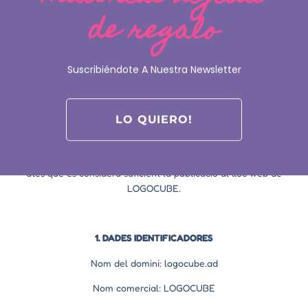
seva activitat econòmica en un espai digital així com informar
de regalo
tots els usuaris del lloc web sobre quines són les condicions
d’ús.
Qualsevol persona que accedeixi a aquest lloc web assumeix
Suscribiéndote A Nuestra Newsletter
el paper d’usuari i es compromet a l’observança i compliment
rigorós de les disposicions que s’hi estableixen, així com a
qualsevol altra disposició legal s’hi apliqui.
LO QUIERO!
LOGOCUBE es reserva el dret de modificar qualsevol tipus
d’informació que pugui aparèixer al lloc web, sense l’obligació
de preavisar o assabentar els usuaris d’aquestes obligacions,
atès que es considera suficient la publicació al lloc web de
LOGOCUBE.
1. DADES IDENTIFICADORES
Nom del domini: logocube.ad
Nom comercial: LOGOCUBE