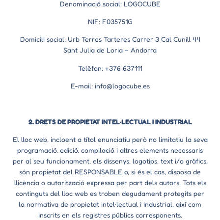
Denominació social: LOGOCUBE
NIF: F035751G
Domicili social: Urb Terres Tarteres Carrer 3 Cal Cunill 44
Sant Julia de Loria – Andorra
Telèfon: +376 637111
E-mail: info@logocube.es
2. DRETS DE PROPIETAT INTEL·LECTUAL I INDUSTRIAL
El lloc web, incloent a títol enunciatiu però no limitatiu la seva
programació, edició, compilació i altres elements necessaris
per al seu funcionament, els dissenys, logotips, text i/o gràfics,
són propietat del RESPONSABLE o, si és el cas, disposa de
llicència o autorització expressa per part dels autors. Tots els
continguts del lloc web es troben degudament protegits per
la normativa de propietat intel·lectual i industrial, així com
inscrits en els registres públics corresponents.