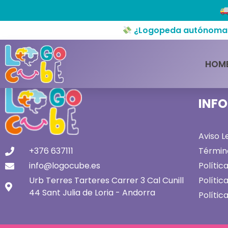
¿Logopeda autónoma o 
Etiqueta: trastorno
HOM
INF
Aviso L
+376 637111
Términ
info@logocube.es
Políti
Urb Terres Tarteres Carrer 3 Cal Cunill
Polític
44 Sant Julia de Loria - Andorra
Polític