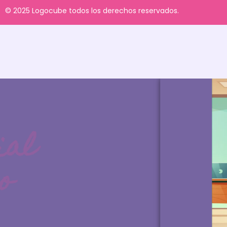
© 2025 Logocube todos los derechos reservados.
Las logopedas excelentes
tienen recompensa
te un material
tal de regalo
ibiéndote A Nuestra Newsletter