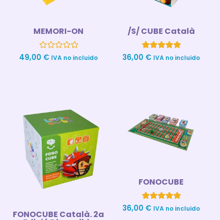
MEMORI-ON
/S/ CUBE Català
Valorado
1
Valorado con
49,00
€
36,00
€
IVA no incluido
IVA no incluido
con
5.00
0
de 5 en
de
base a
5
valoración
de un cliente
FONOCUBE
1
Valorado con
36,00
€
IVA no incluido
FONOCUBE Català. 2a
5.00
de 5 en