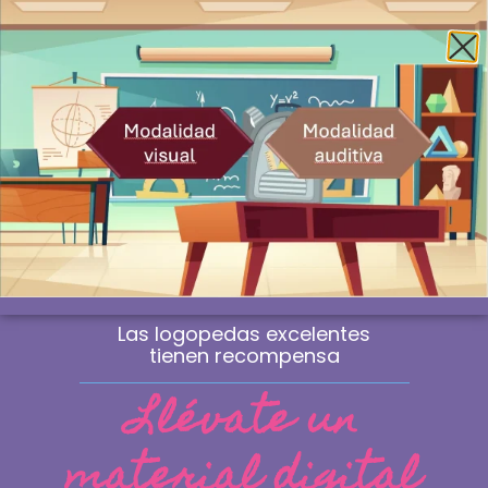
Envío gratis a la península a partir de 60€
¿Profesional? Compra sin IVA
WhatsApp
0
Las logopedas excelentes
tienen recompensa
Llévate un
material digital