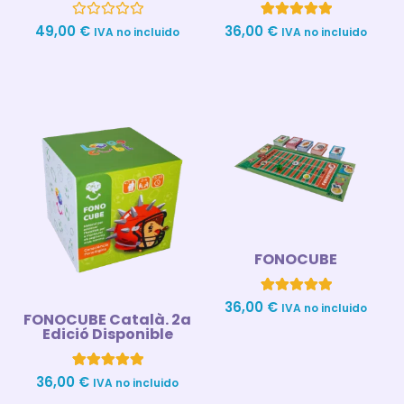
Valorado
1
Valorado con
49,00
€
36,00
€
IVA no incluido
IVA no incluido
con
5.00
0
de 5 en
de
base a
5
valoración
de un cliente
FONOCUBE
1
Valorado con
36,00
€
IVA no incluido
FONOCUBE Català. 2a
5.00
de 5 en
Edició Disponible
base a
valoración
de un cliente
4
Valorado con
36,00
€
IVA no incluido
5.00
de 5 en