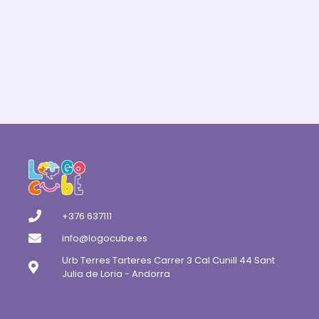
base a
valoraciones
de clientes
+376 637111
info@logocube.es
Urb Terres Tarteres Carrer 3 Cal Cunill 44 Sant
Julia de Loria - Andorra