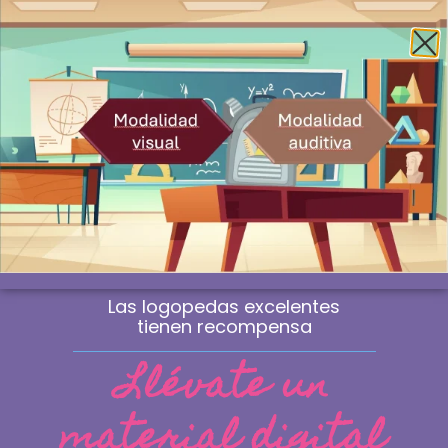
Envío gratis a la península a partir de 60€
¿Profesional? Compra sin IVA
WhatsApp
0
Las logopedas excelentes
tienen recompensa
Llévate un
material digital