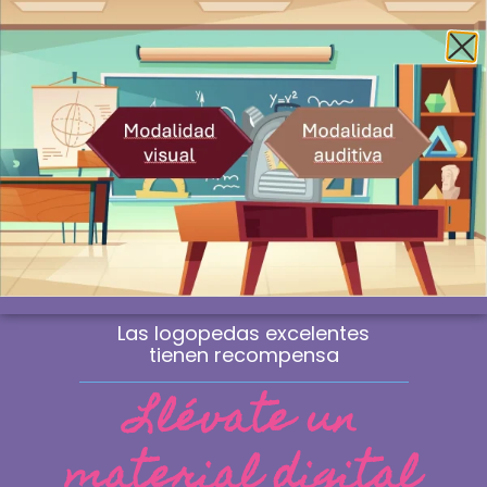
Envío gratis a la península a partir de 60€
¿Profesional? Compra sin IVA
WhatsApp
0
Las logopedas excelentes
tienen recompensa
Llévate un
material digital