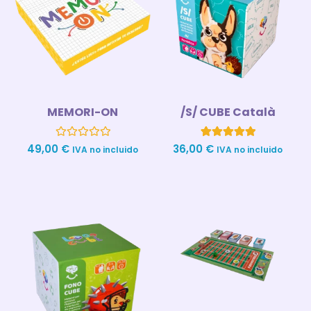
MEMORI-ON
/S/ CUBE Català
Valorado
1
Valorado con
49,00
€
36,00
€
IVA no incluido
IVA no incluido
con
5.00
0
de 5 en
de
base a
5
valoración
de un cliente