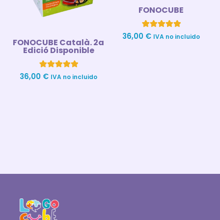
FONOCUBE
1
Valorado con
36,00
€
IVA no incluido
FONOCUBE Català. 2a
5.00
de 5 en
Edició Disponible
base a
valoración
de un cliente
4
Valorado con
36,00
€
IVA no incluido
5.00
de 5 en
base a
valoraciones
de clientes