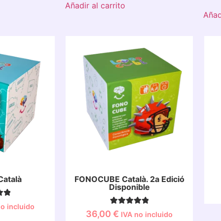
Añadir al carrito
Añadi
Català
FONOCUBE Català. 2a Edició
Disponible
 con
o incluido
4
Valorado con
36,00
€
IVA no incluido
n
5.00