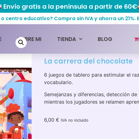
Envío gratis a la península a partir de 60€
centro educativo? Compra sin IVA y ahorra un 21%.
Inicio
/
Material digital de logopedia -
E
SOBRE MI
TIENDA
BLOG
chocolate
La carrera del chocolate
6 juegos de tablero para estimular el ra
vocabulario.
Semejanzas y diferencias, detección de
mientras los jugadores se relamen apren
6,00
€
IVA no incluido