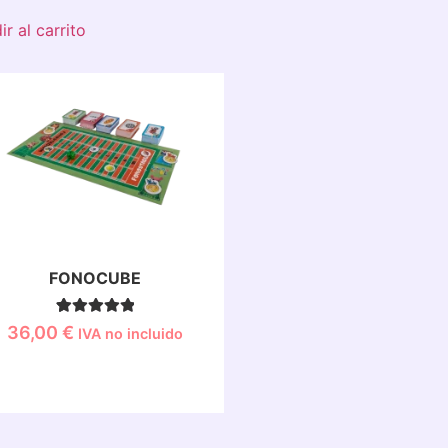
r al carrito
FONOCUBE
1
Valorado con
36,00
€
IVA no incluido
5.00
de 5 en
base a
valoración
de un cliente