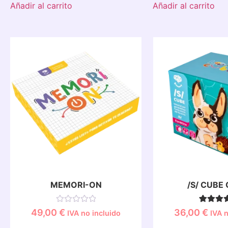
Añadir al carrito
Añadir al carrito
MEMORI-ON
/S/ CUBE 
Valorado
1
Valorado
49,00
€
36,00
€
IVA no incluido
IVA n
con
5.00
0
de 5 e