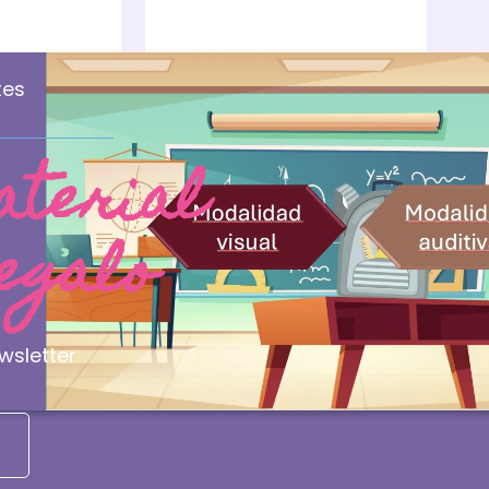
a
de 5 en
ón
base a
ente
valoraciones
de clientes
tes
aterial
ORMACIÓN
regalo
egal
os y condiciones
ca de Devoluciones de LOGOCUBE
wsletter
a de privacidad
a de Cookies