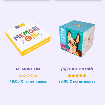
MEMORI-ON
/S/ CUBE Català
Valorado
1
Valorado con
49,00
€
36,00
€
IVA no incluido
IVA no incluido
con
5.00
0
de 5 en
de
base a
5
valoración
de un cliente