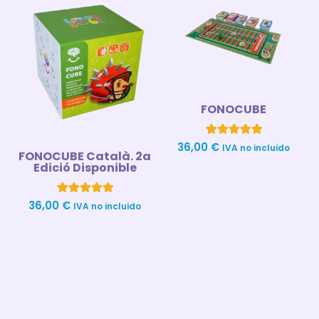
FONOCUBE
1
Valorado con
36,00
€
IVA no incluido
FONOCUBE Català. 2a
5.00
de 5 en
Edició Disponible
base a
valoración
de un cliente
4
Valorado con
36,00
€
IVA no incluido
5.00
de 5 en
base a
valoraciones
de clientes