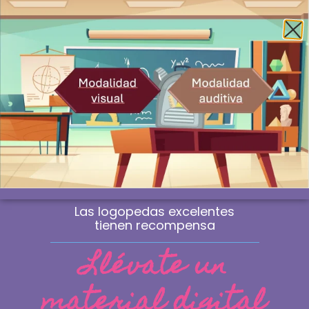
Envío gratis a la península a partir de 60€
¿Profesional? Compra sin IVA
WhatsApp
0
Las logopedas excelentes
tienen recompensa
Llévate un
material digital