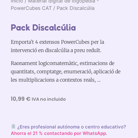
Inicio
/
Material digital de logopèdia -
PowerCubes CAT
/ Pack Discalcúlia
Pack Discalcúlia
Emporta’t 4 extensos PowerCubes per la
intervenció en discalcúlia a preu reduït.
Raonament logicomatemàtic, estimacions de
quantitats, comptatge, enumeració, aplicació de
les multiplicacions a contextos reals, …
10,99
€
IVA no incluido
¿Eres profesional autónoma o centro educativo?
Ahorra el 21 % contactando por WhatsApp
.