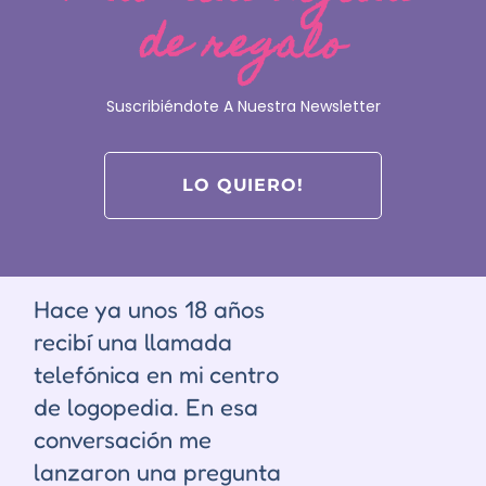
de regalo
Suscribiéndote A Nuestra Newsletter
Una llamada telefónica hace 18
años
LO QUIERO!
Buscando el método
perfecto.
Hace ya unos 18 años
recibí una llamada
telefónica en mi centro
de logopedia. En esa
conversación me
lanzaron una pregunta