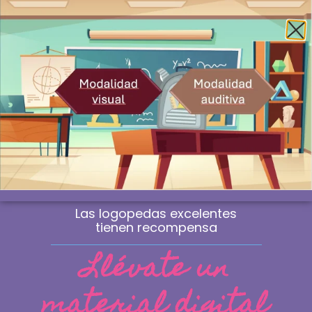
Envío gratis a la península a partir de 60€
¿Profesional? Compra sin IVA
WhatsApp
0
Buscando el método perfecto
Las logopedas excelentes
tienen recompensa
Llévate un
material digital