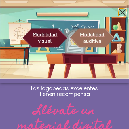
Envío gratis a la península a partir de 60€
¿Profesional? Compra sin IVA
WhatsApp
0
Los niños zombie. La clave para
activar la función ejecutiva de
planificación
Las logopedas excelentes
tienen recompensa
Llévate un
material digital