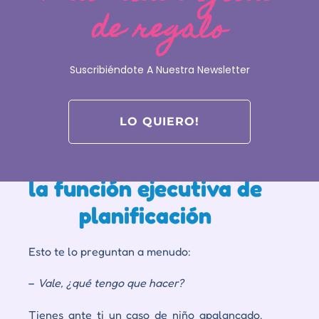
de regalo
Suscribiéndote A Nuestra Newsletter
LO QUIERO!
La clave para activar
la función ejecutiva de
planificación
Esto te lo preguntan a menudo:
–
Vale, ¿qué tengo que hacer?
Tienes ante ti un caso de
niño apalancado.