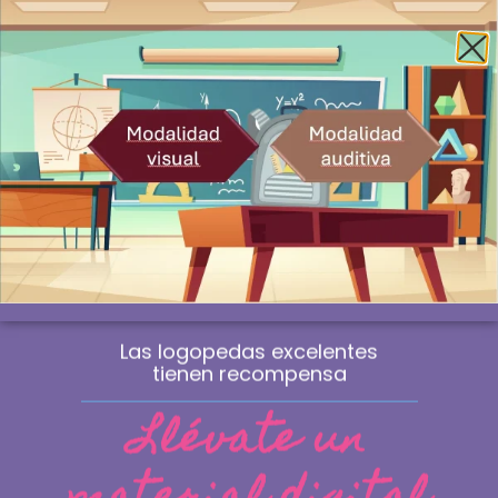
Envío gratis a la península a partir de 60€
¿Profesional? Compra sin IVA
WhatsApp
0
Comprender y abordar las dislalias.
Parte 2
Las logopedas excelentes
tienen recompensa
Llévate un
material digital