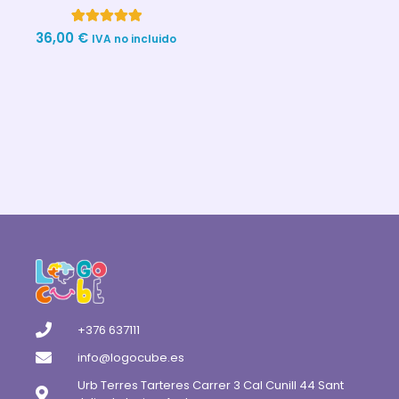
valoración
de un cliente
4
Valorado con
36,00
€
IVA no incluido
5.00
de 5 en
base a
valoraciones
de clientes
+376 637111
info@logocube.es
Urb Terres Tarteres Carrer 3 Cal Cunill 44 Sant