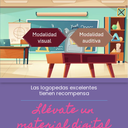
Envío gratis a la península a partir de 60€
¿Profesional? Compra sin IVA
WhatsApp
0
Las logopedas excelentes
tienen recompensa
Llévate un
material digital