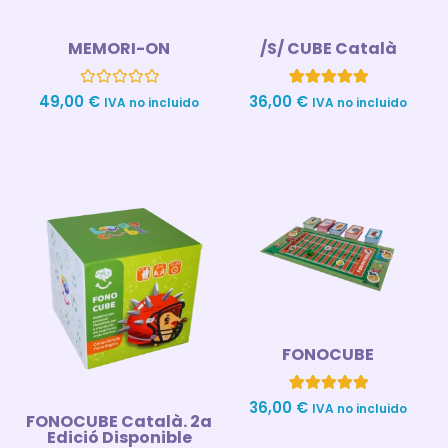
MEMORI-ON
/S/ CUBE Català
Valorado
1
Valorado con
49,00
€
36,00
€
IVA no incluido
IVA no incluido
con
5.00
0
de 5 en
de
base a
5
valoración
de un cliente
FONOCUBE
1
Valorado con
36,00
€
IVA no incluido
FONOCUBE Català. 2a
5.00
de 5 en
Edició Disponible
base a