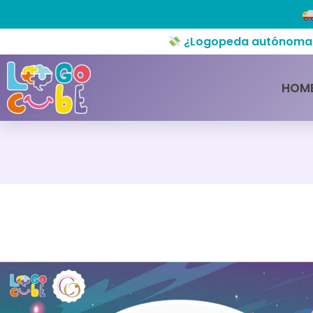
¿Logopeda autónoma o 
HOM