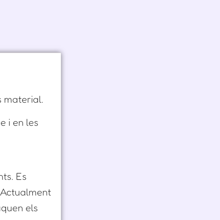
s material.
e i en les
nts. Es
. Actualment
aquen els