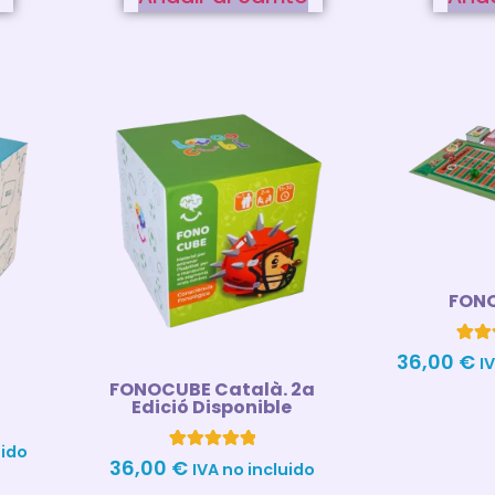
FON
1
Valor
36,00
€
I
5
à
FONOCUBE Català. 2a
de
ba
Edició Disponible
valo
de un
uido
4
Valorado con
36,00
€
IVA no incluido
5.00
de 5 en