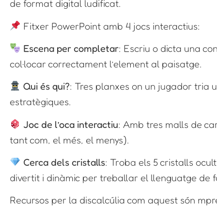
de format digital ludificat.
Fitxer PowerPoint amb 4 jocs interactius:
Escena per completar
: Escriu o dicta una co
col·locar correctament l’element al paisatge.
Qui és qui?
: Tres planxes on un jugador tria u
estratègiques.
Joc de l’oca interactiu
: Amb tres malls de car
tant com, el més, el menys).
Cerca dels cristalls
: Troba els 5 cristalls ocu
divertit i dinàmic per treballar el llenguatge de 
Recursos per la discalcúlia com aquest són mpre