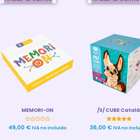
MEMORI-ON
/S/ CUBE Catal
Valorado
1
Valorado con
49,00
€
36,00
€
IVA no incluido
IVA no incl
con
5.00
0
de 5 en
de
base a