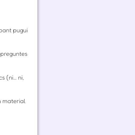
ipant pugui
t preguntes
s (ni… ni,
n material