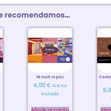
te recomendamos…
Ni molt ni poc
Const
4,00
€
IVA no
6,
incluido
Añadir al carrito
Añad