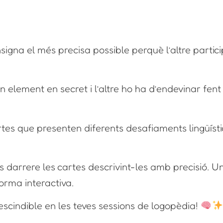
nsigna el més precisa possible perquè l’altre partic
n element en secret i l’altre ho ha d’endevinar fen
tes que presenten diferents desafiaments lingüístic
lts darrere les cartes descrivint-les amb precisió. U
forma interactiva.
scindible en les teves sessions de logopèdia!