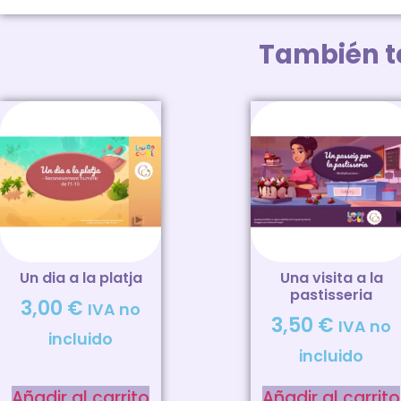
También 
Un dia a la platja
Una visita a la
pastisseria
3,00
€
IVA no
3,50
€
IVA no
incluido
incluido
Añadir al carrito
Añadir al carrito