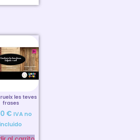
rueix les teves
frases
00
€
IVA no
incluido
ir al carrito