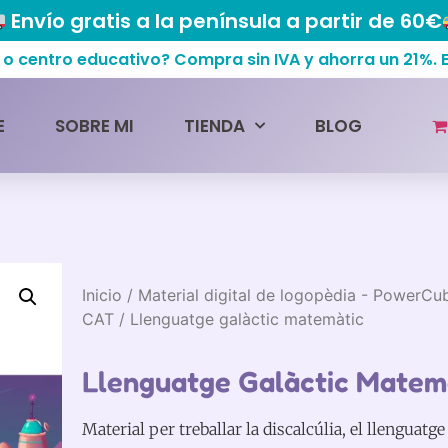
Envío gratis a la península a partir de 60€
centro educativo? Compra sin IVA y ahorra un 21%.
E
SOBRE MI
TIENDA
BLOG
Inicio
/
Material digital de logopèdia - PowerCu
CAT
/ Llenguatge galàctic matemàtic
Llenguatge Galàctic Matem
Material per treballar la discalcúlia, el llenguatge 