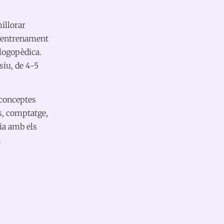
illorar
 l’entrenament
 logopèdica.
iu, de 4-5
 conceptes
s, comptatge,
lia amb els
.