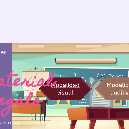
base a
valoraciones
de clientes
tes
aterial
ORMACIÓN
regalo
egal
os y condiciones
ca de Devoluciones de LOGOCUBE
wsletter
a de privacidad