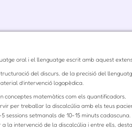
nguatge oral i el llenguatge escrit amb aquest exten
tructuració del discurs, de la precisió del llenguatg
terial d’intervenció logopèdica.
en conceptes matemàtics com els quantificadors,
ir per treballar la discalcúlia amb els teus pacie
4-5 sessions setmanals de 10-15 minuts cadascuna
a la intervenció de la discalcúlia i entre ells, dest