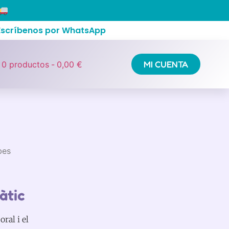
 Escríbenos por WhatsApp
MI CUENTA
0 productos
0,00 €
bes
àtic
oral i el