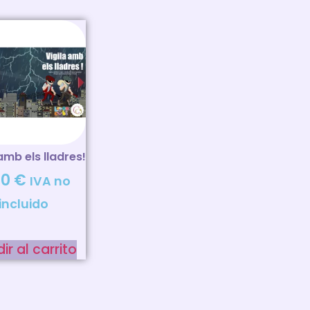
amb els lladres!
00
€
IVA no
incluido
ir al carrito