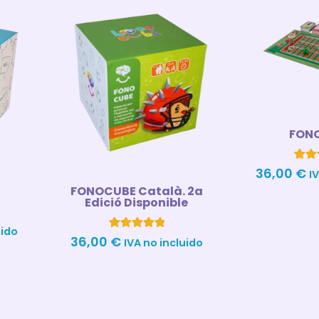
FON
1
Valor
36,00
€
I
5
à
FONOCUBE Català. 2a
de
ba
Edició Disponible
valo
de un
uido
4
Valorado con
36,00
€
IVA no incluido
5.00
de 5 en
base a
valoraciones
de clientes