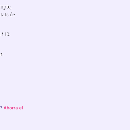
ompte,
tats de
i 10:
t.
o?
Ahorra el