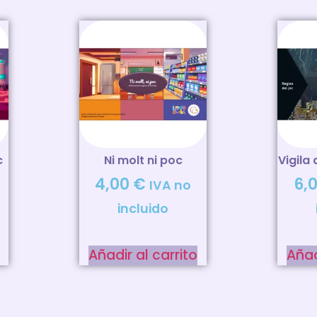
c
Ni molt ni poc
Vigila 
4,00
€
6,
IVA no
incluido
Añadir al carrito
Añad