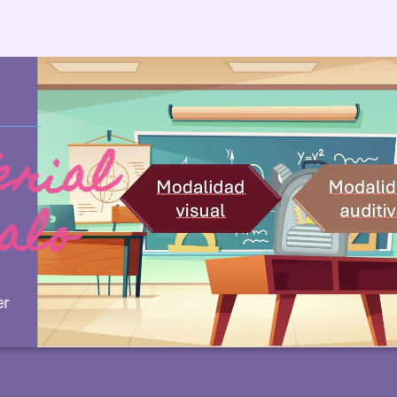
tes
aterial
ORMACIÓN
regalo
egal
os y condiciones
ca de Devoluciones de LOGOCUBE
wsletter
a de privacidad
a de Cookies