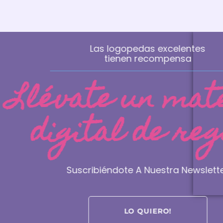
Las logopedas excelen
tienen recompensa
Llévate un m
INF
digital de 
Aviso L
+376 637111
Términ
info@logocube.es
Políti
Suscribiéndote A Nuestra Ne
Urb Terres Tarteres Carrer 3 Cal Cunill
Polític
44 Sant Julia de Loria - Andorra
Polític
LO QUIERO!