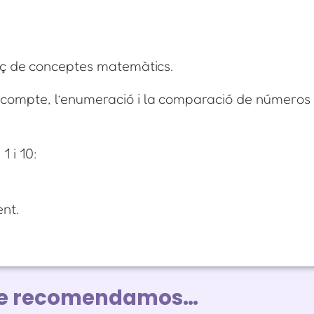
forç de conceptes matemàtics.
ecompte, l’enumeració i la comparació de números 
 i 10:
nt.
te recomendamos…