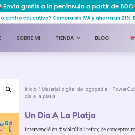
Envío gratis a la península a partir de 60€
centro educativo? Compra sin IVA y ahorra un 21%.
E
SOBRE MI
TIENDA
BLOG
Inicio
/
Material digital de logopèdia - PowerC
dia a la platja
Un Dia A La Platja
Intervenció en discalcúlia i reforç de conceptes 