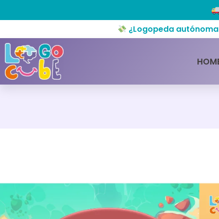
¿Logopeda autónoma o 
HOM