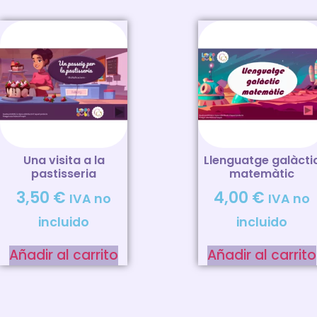
Una visita a la
Llenguatge galàcti
pastisseria
matemàtic
3,50
€
4,00
€
IVA no
IVA no
incluido
incluido
Añadir al carrito
Añadir al carrito