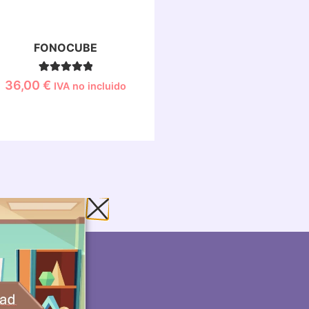
FONOCUBE
1
Valorado con
36,00
€
IVA no incluido
5.00
de 5 en
base a
valoración
de un cliente