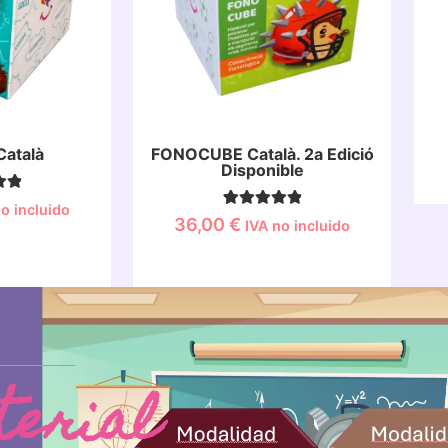
Català
FONOCUBE Català. 2a Edició
Disponible
 con
o incluido
4
Valorado con
36,00
€
IVA no incluido
n
5.00
a
de 5 en
ón
base a
ente
valoraciones
de clientes
tes
aterial
ORMACIÓN