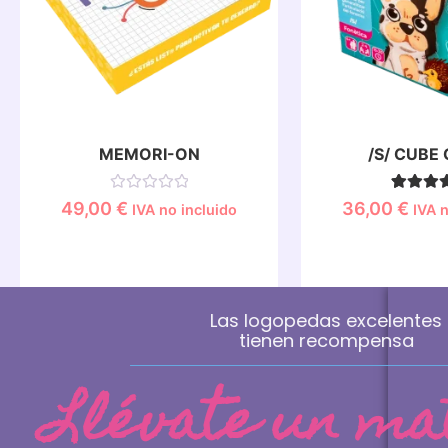
MEMORI-ON
/S/ CUBE 
Valorado
1
Valorado
49,00
€
36,00
€
IVA no incluido
IVA n
con
5.00
0
de 5 e
de
base 
5
valoraci
de un cli
Las logopedas excelen
tienen recompensa
Llévate un m
INF