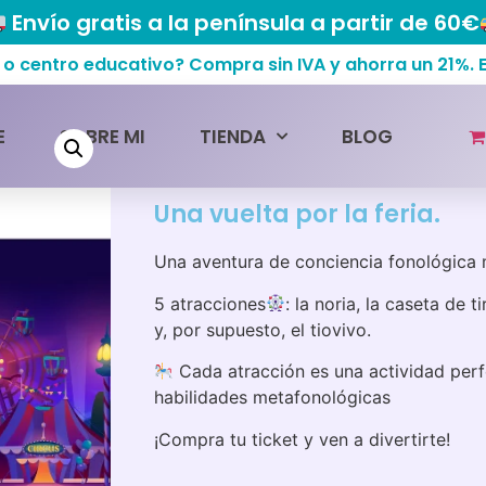
Envío gratis a la península a partir de 60€
centro educativo? Compra sin IVA y ahorra un 21%.
Inicio
/
Material digital de logopedia -
E
SOBRE MI
TIENDA
BLOG
la feria.
Una vuelta por la feria.
Una aventura de conciencia fonológica m
5 atracciones
: la noria, la caseta de t
y, por supuesto, el tiovivo.
Cada atracción es una actividad perfe
habilidades metafonológicas
¡Compra tu ticket y ven a divertirte!