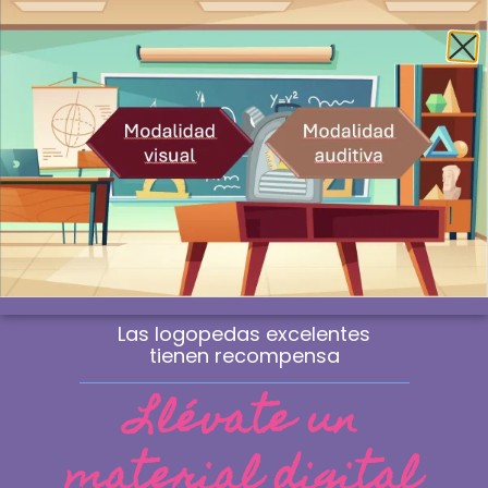
Envío gratis a la península a partir de 60€
¿Profesional? Compra sin IVA
WhatsApp
0
Material de logopedia
manipulativo
Las sesiones que marcan la diferencia
no se improvisan. Se eligen.
Las logopedas excelentes
tienen recompensa
Llévate un
material digital