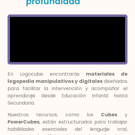
profundidad
En Logocube encontrarás
materiales de
logopedia manipulativos y digitales
diseñados
para facilitar la intervención y acompañar el
aprendizaje desde Educación Infantil hasta
Secundaria.
Nuestros recursos, como los
Cubes
y
PowerCubes
, están estructurados para trabajar
habilidades esenciales del lenguaje oral,