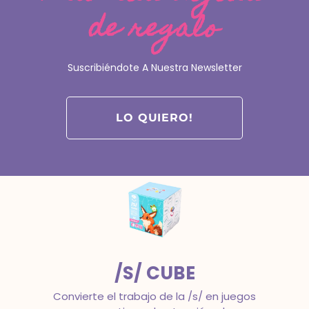
de regalo
FONOCUBE
La tranquilidad de trabajar todos los
Suscribiéndote A Nuestra Newsletter
objetivos clave de la conciencia
fonológica con estructura.
Intervención en dislexia
LO QUIERO!
/S/ CUBE
Convierte el trabajo de la /s/ en juegos