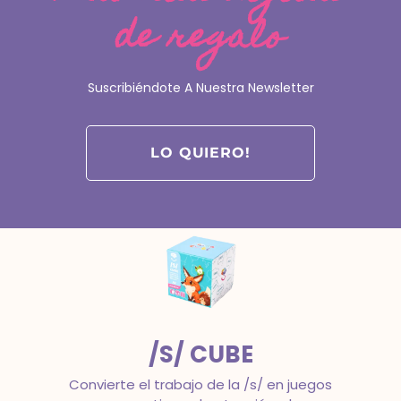
de regalo
FONOCUBE
La tranquilidad de trabajar todos los
Suscribiéndote A Nuestra Newsletter
objetivos clave de la conciencia
fonológica con estructura.
Intervención en dislexia
LO QUIERO!
/S/ CUBE
Convierte el trabajo de la /s/ en juegos