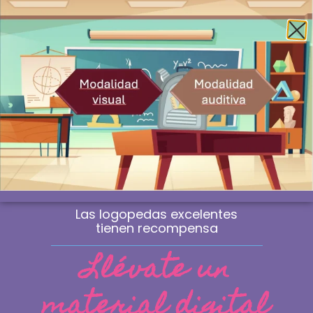
Envío gratis a la península a partir de 60€
¿Profesional? Compra sin IVA
WhatsApp
0
Material de logopedia
manipulativo
Las sesiones que marcan la diferencia
no se improvisan. Se eligen.
Las logopedas excelentes
tienen recompensa
Llévate un
material digital