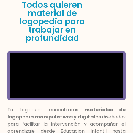
Todos quieren
material de
logopedia para
trabajar en
profundidad
En Logocube encontrarás
materiales de
logopedia manipulativos y digitales
diseñados
para facilitar la intervención y acompañar el
aprendizaje desde Educación Infantil hasta