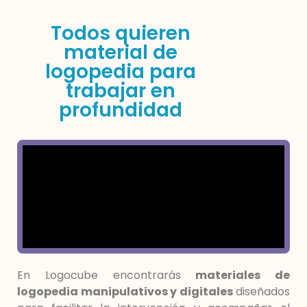
Todos quieren
material de
logopedia para
trabajar en
profundidad
En Logocube encontrarás
materiales de
logopedia manipulativos y digitales
diseñados