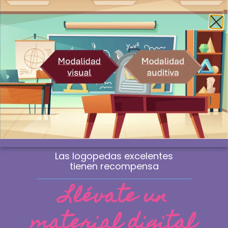
Envío gratis a la península a partir de 60€
¿Profesional? Compra sin IVA
WhatsApp
0
Material de logopedia
manipulativo
Las sesiones que marcan la diferencia
no se improvisan. Se eligen.
Las logopedas excelentes
tienen recompensa
Llévate un
material digital