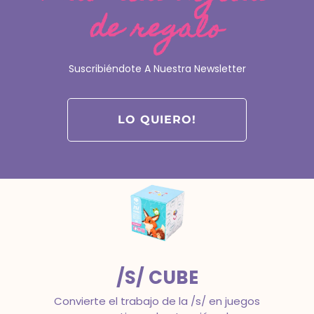
de regalo
FONOCUBE
La tranquilidad de trabajar todos los
Suscribiéndote A Nuestra Newsletter
objetivos clave de la conciencia
fonológica con estructura.
Intervención en dislexia
LO QUIERO!
/S/ CUBE
Convierte el trabajo de la /s/ en juegos