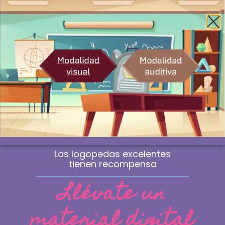
Envío gratis a la península a partir de 60€
¿Profesional? Compra sin IVA
WhatsApp
0
Material de logopedia
manipulativo
Las sesiones que marcan la diferencia
no se improvisan. Se eligen.
Las logopedas excelentes
tienen recompensa
Llévate un
material digital