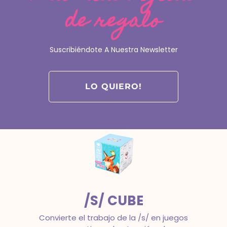
de regalo
FONOCUBE
La tranquilidad de trabajar todos los
Suscribiéndote A Nuestra Newsletter
objetivos clave de la conciencia
fonológica con estructura.
Intervención en dislexia
LO QUIERO!
/S/ CUBE
Convierte el trabajo de la /s/ en juegos