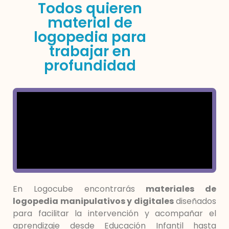
Todos quieren
material de
logopedia para
trabajar en
profundidad
En Logocube encontrarás
materiales de
logopedia manipulativos y digitales
diseñados
para facilitar la intervención y acompañar el
aprendizaje desde Educación Infantil hasta