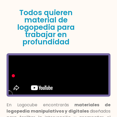
Todos quieren
material de
logopedia para
trabajar en
profundidad
En Logocube encontrarás
materiales de
logopedia manipulativos y digitales
diseñados