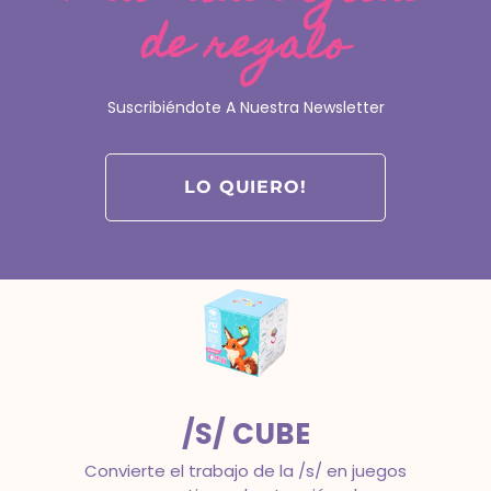
de regalo
FONOCUBE
La tranquilidad de trabajar todos los
Suscribiéndote A Nuestra Newsletter
objetivos clave de la conciencia
fonológica con estructura.
Intervención en dislexia
LO QUIERO!
/S/ CUBE
Convierte el trabajo de la /s/ en juegos