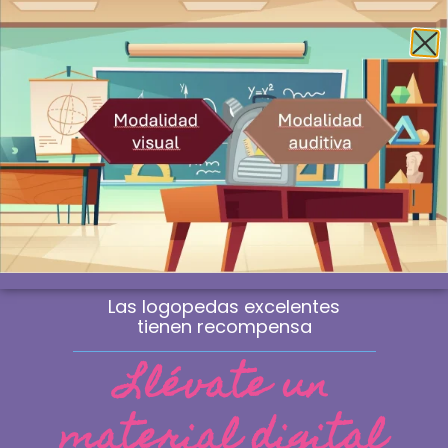
Envío gratis a la península a partir de 60€
¿Profesional? Compra sin IVA
WhatsApp
0
Material de logopedia
manipulativo
Las sesiones que marcan la diferencia
no se improvisan. Se eligen.
Las logopedas excelentes
tienen recompensa
Llévate un
material digital