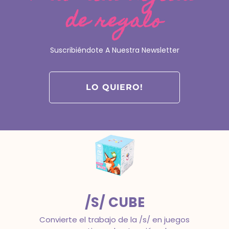
de regalo
FONOCUBE
La tranquilidad de trabajar todos los
Suscribiéndote A Nuestra Newsletter
objetivos clave de la conciencia
fonológica con estructura.
Intervención en dislexia
LO QUIERO!
/S/ CUBE
Convierte el trabajo de la /s/ en juegos