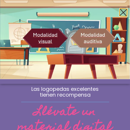
Envío gratis a la península a partir de 60€
¿Profesional? Compra sin IVA
WhatsApp
0
Material de logopedia
manipulativo
Las sesiones que marcan la diferencia
no se improvisan. Se eligen.
Las logopedas excelentes
tienen recompensa
Llévate un
material digital