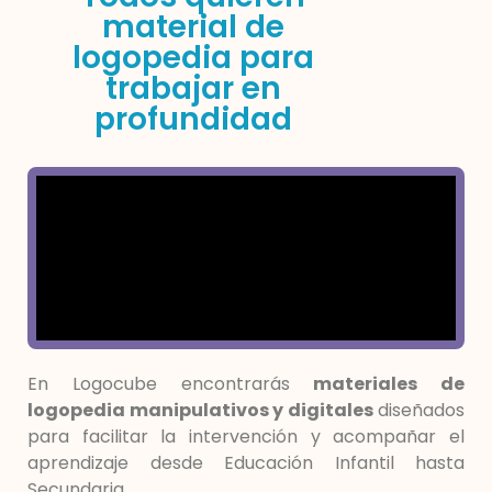
material de
logopedia para
trabajar en
profundidad
En Logocube encontrarás
materiales de
logopedia manipulativos y digitales
diseñados
para facilitar la intervención y acompañar el
aprendizaje desde Educación Infantil hasta
Secundaria.