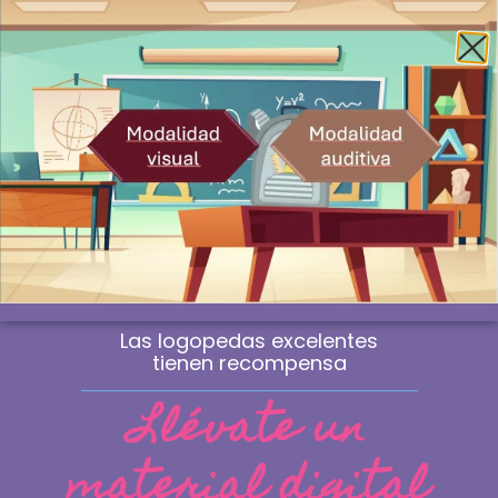
Envío gratis a la península a partir de 60€
¿Profesional? Compra sin IVA
WhatsApp
0
Material de logopedia
manipulativo
Las sesiones que marcan la diferencia
no se improvisan. Se eligen.
Las logopedas excelentes
tienen recompensa
Llévate un
material digital