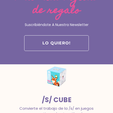
de regalo
FONOCUBE
La tranquilidad de trabajar todos los
Suscribiéndote A Nuestra Newsletter
objetivos clave de la conciencia
fonológica con estructura.
Intervención en dislexia
LO QUIERO!
/S/ CUBE
Convierte el trabajo de la /s/ en juegos