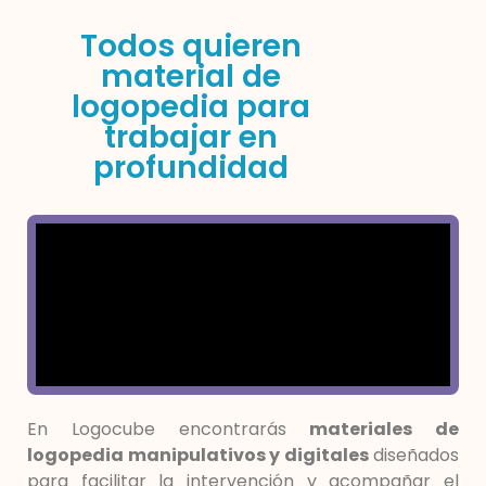
Todos quieren
material de
logopedia para
trabajar en
profundidad
En Logocube encontrarás
materiales de
logopedia manipulativos y digitales
diseñados
para facilitar la intervención y acompañar el