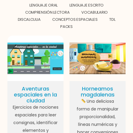
LENGUAJE ORAL
LENGUAJE ESCRITO
COMPRENSIÓN LECTORA
VOCABULARIO
DISCALCULIA
CONCEPTOS ESPACIALES
TDL
PACKS
Aventuras
Horneamos
espaciales en la
magdalenas
ciudad
Una deliciosa
Ejercicios de nociones
forma de manipular
espaciales para leer
proporcionalidad,
consignas, identificar
líneas numéricas y
elementos y
hacer conversiones