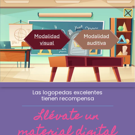
Envío gratis a la península a partir de 60€
¿Profesional? Compra sin IVA
WhatsApp
0
Material de logopedia
manipulativo
Las sesiones que marcan la diferencia
no se improvisan. Se eligen.
Las logopedas excelentes
tienen recompensa
Llévate un
material digital