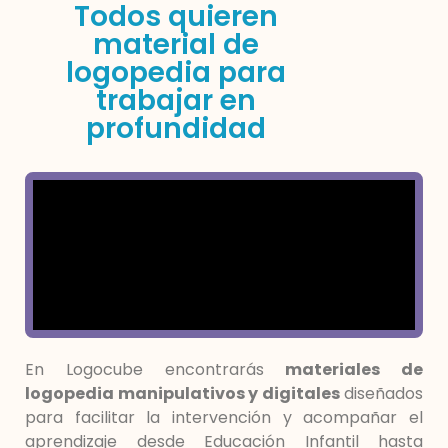
Todos quieren
material de
logopedia para
trabajar en
profundidad
En Logocube encontrarás
materiales de
logopedia manipulativos y digitales
diseñados
para facilitar la intervención y acompañar el
aprendizaje desde Educación Infantil hasta