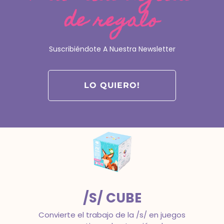
de regalo
FONOCUBE
La tranquilidad de trabajar todos los
Suscribiéndote A Nuestra Newsletter
objetivos clave de la conciencia
fonológica con estructura.
Intervención en dislexia
LO QUIERO!
/S/ CUBE
Convierte el trabajo de la /s/ en juegos