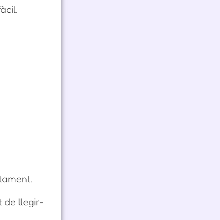
àcil.
ctament.
 de llegir-