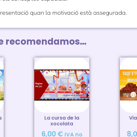
resentació quan la motivació està assegurada.
te recomendamos…
s
La cursa de la
Via
xocolata
6,00
€
8,
IVA no