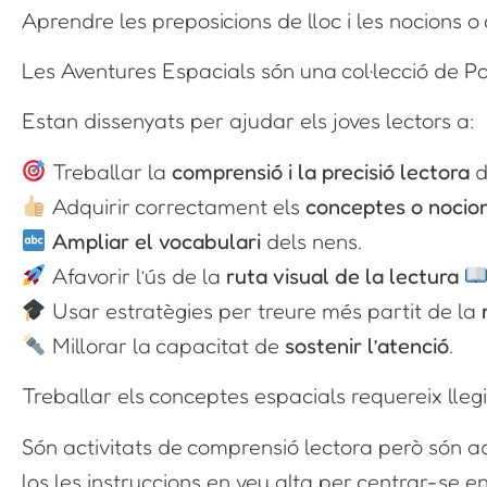
Aprendre les preposicions de lloc i les nocions 
Les Aventures Espacials són una col·lecció de P
Estan dissenyats per ajudar els joves lectors a:
Treballar la
comprensió i la precisió lectora
d
Adquirir correctament els
conceptes o nocion
Ampliar el vocabulari
dels nens.
Afavorir l’ús de la
ruta visual de la lectura
Usar estratègies per treure més partit de la
Millorar la capacitat de
sostenir l’atenció
.
Treballar els conceptes espacials requereix llegi
Són activitats de comprensió lectora però són ad
los les instruccions en veu alta per centrar-se e