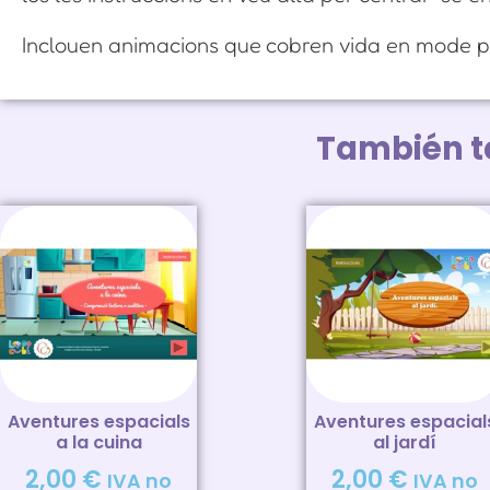
Inclouen animacions que cobren vida en mode p
También 
Aventures espacials
Aventures espacial
a la cuina
al jardí
2,00
€
2,00
€
IVA no
IVA no