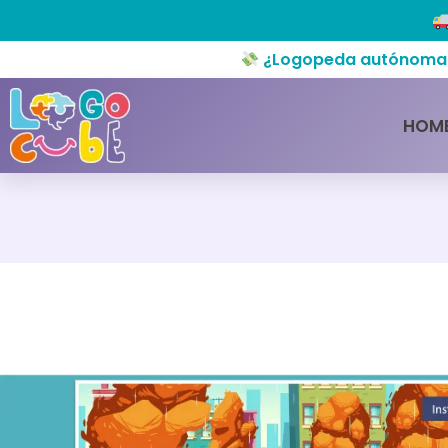
¿Logopeda autónoma o 
HOM