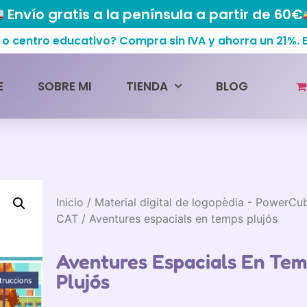
Envío gratis a la península a partir de 60€
centro educativo? Compra sin IVA y ahorra un 21%.
E
SOBRE MI
TIENDA
BLOG
Inicio
/
Material digital de logopèdia - PowerCu
CAT
/ Aventures espacials en temps plujós
Aventures Espacials En Te
Plujós