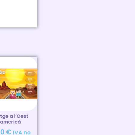
tge a l’Oest
americà
00
€
IVA no