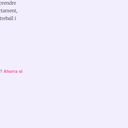
mprendre
ectament,
reball i
o?
Ahorra el