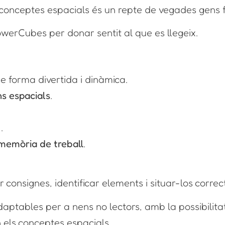
o conceptes espacials és un repte de vegades gens f
owerCubes per donar sentit al que es llegeix.
e forma divertida i dinàmica.
s espacials
.
.
memòria de treball
.
r consignes, identificar elements i situar-los corre
aptables per a nens no lectors, amb la possibilitat
n els conceptes espacials.