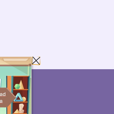
ración
 cliente