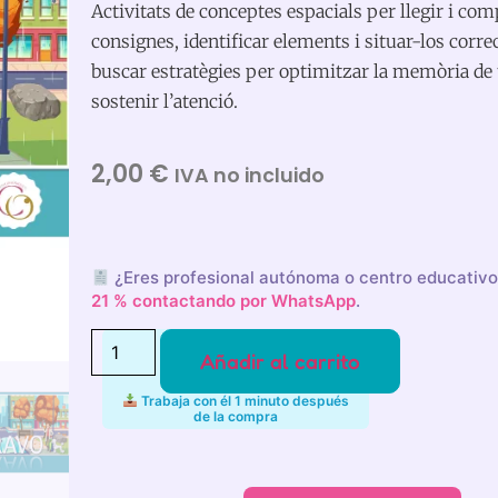
Activitats de conceptes espacials per llegir i co
consignes, identificar elements i situar-los corr
buscar estratègies per optimitzar la memòria de t
sostenir l’atenció.
2,00
€
IVA no incluido
¿Eres profesional autónoma o centro educativ
21 % contactando por WhatsApp
.
Añadir al carrito
Trabaja con él 1 minuto después
de la compra
Alternative: