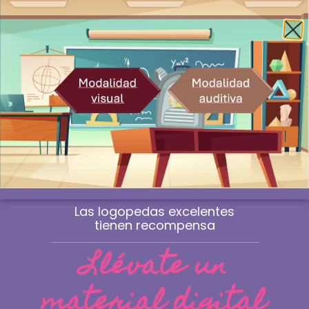
Envío gratis a la península a partir de 60€
¿Profesional? Compra sin IVA
WhatsApp
0
Las logopedas excelentes
tienen recompensa
Llévate un
material digital