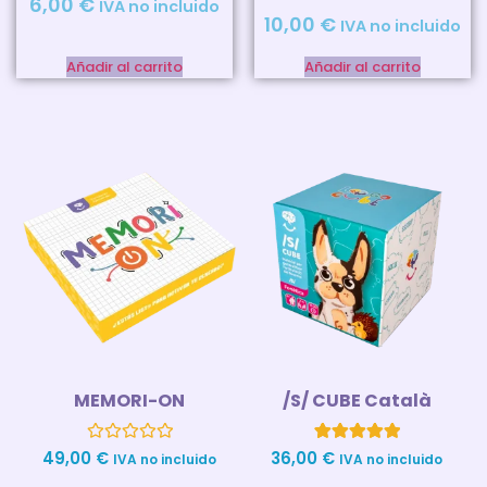
6,00
€
IVA no incluido
10,00
€
IVA no incluido
Añadir al carrito
Añadir al carrito
MEMORI-ON
/S/ CUBE Català
Valorado
1
Valorado con
49,00
€
36,00
€
IVA no incluido
IVA no incluido
con
5.00
0
de 5 en