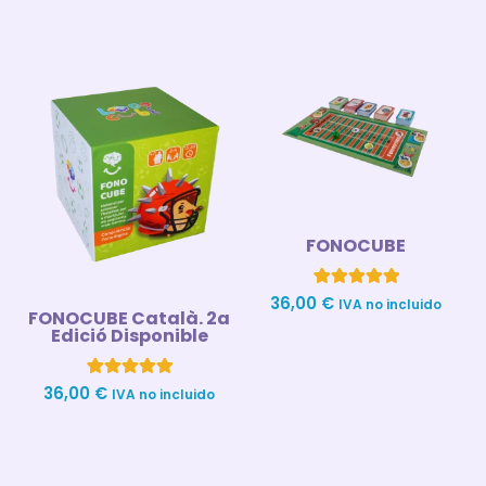
de
base a
5
valoración
de un cliente
FONOCUBE
1
Valorado con
36,00
€
IVA no incluido
FONOCUBE Català. 2a
5.00
de 5 en
Edició Disponible
base a
valoración
de un cliente
4
Valorado con
36,00
€
IVA no incluido
5.00
de 5 en
base a
valoraciones
de clientes